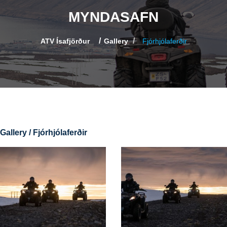
MYNDASAFN
ATV Ísafjörður
Gallery
Fjórhjólaferðir
Gallery / Fjórhjólaferðir